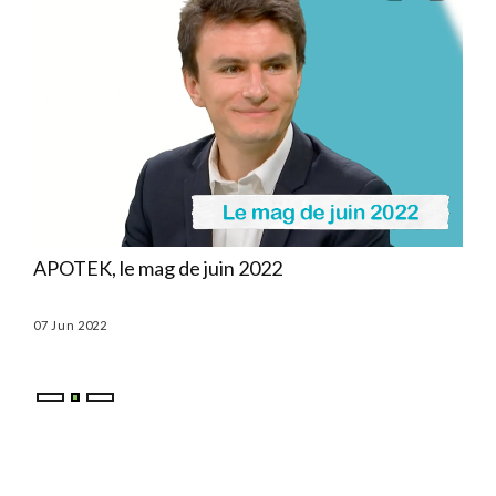
ns
APOTEK, le mag de juin 2022
APO
07 Jun 2022
03 M