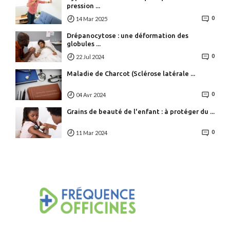
pression ...
0
14 Mar 2025
Drépanocytose : une déformation des
globules ...
0
22 Jul 2024
Maladie de Charcot (Sclérose latérale ...
0
04 Avr 2024
Grains de beauté de l'enfant : à protéger du ...
0
11 Mar 2024