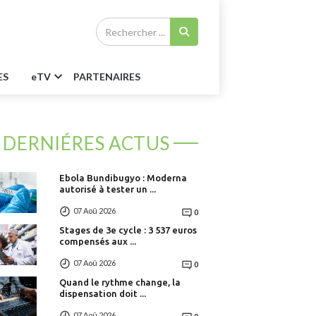
ES
e
TV
PARTENAIRES
DERNIÉRES ACTUS
Ebola Bundibugyo : Moderna
autorisé à tester un ...
07 Aoû 2026
0
Stages de 3e cycle : 3 537 euros
compensés aux ...
07 Aoû 2026
0
Quand le rythme change, la
dispensation doit ...
07 Aoû 2026