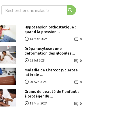
Hypotension orthostatique :
quand la pression ...
14 Mar 2025
0
Drépanocytose : une
déformation des globules ...
22 Jul 2024
0
Maladie de Charcot (Sclérose
latérale ...
04 Avr 2024
0
Grains de beauté de l'enfant :
à protéger du ...
11 Mar 2024
0