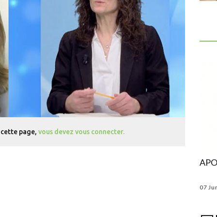
 cette page,
vous devez vous connecter.
Une migraine qui devient résistante aux
APOT
triptans
Par
Dr Jean-Paul MARRE
--
27 Fév 2024
07 Ju