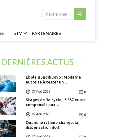
ES
e
TV
PARTENAIRES
DERNIÉRES ACTUS
Ebola Bundibugyo : Moderna
autorisé à tester un ...
07 Aoû 2026
0
Stages de 3e cycle : 3 537 euros
compensés aux ...
07 Aoû 2026
0
Quand le rythme change, la
dispensation doit ...
07 Aoû 2026