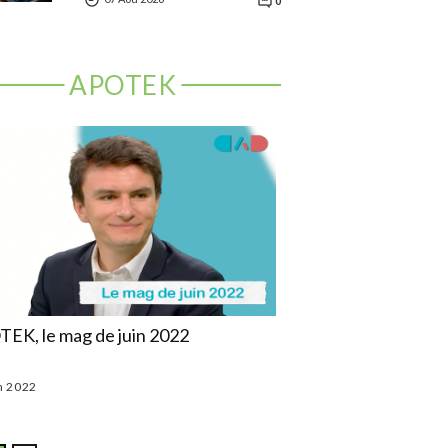
0
APOTEK
EK, le mag de juin 2022
APOTEK, le mag de m
n 2022
03 Mai 2022