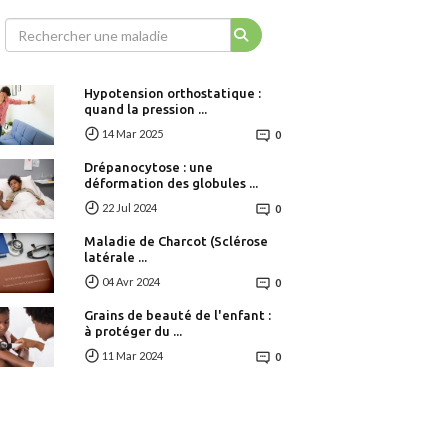
Hypotension orthostatique :
quand la pression ...
14 Mar 2025
0
Drépanocytose : une
déformation des globules ...
22 Jul 2024
0
Maladie de Charcot (Sclérose
latérale ...
04 Avr 2024
0
Grains de beauté de l'enfant :
à protéger du ...
11 Mar 2024
0