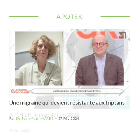
APOTEK
Une migraine qui devient résistante aux triptans
APOTEK, le mag de juin 2022
APO
Dr Jean-Paul MARRE
Par
--
27 Fév 2024
07 Jun 2022
03 M