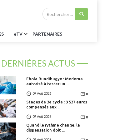
ES
e
TV
PARTENAIRES
DERNIÉRES ACTUS
Ebola Bundibugyo : Moderna
autorisé à tester un ...
07 Aoû 2026
0
Stages de 3e cycle : 3 537 euros
compensés aux ...
07 Aoû 2026
0
Quand le rythme change, la
dispensation doit ...
07 Aoû 2026