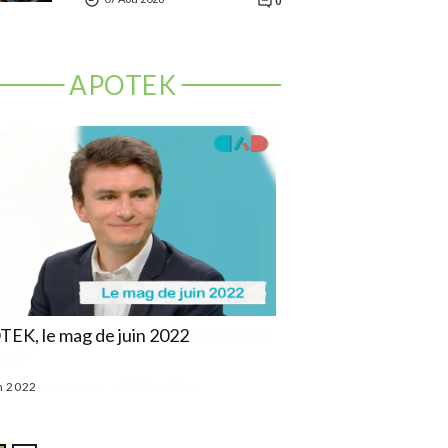
0
APOTEK
EK, le mag de juin 2022
APOTEK, le mag de m
n 2022
03 Mai 2022