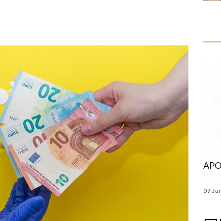
Une migraine qui devient résistante aux
APOT
triptans
Par
Dr Jean-Paul MARRE
--
27 Fév 2024
07 Ju