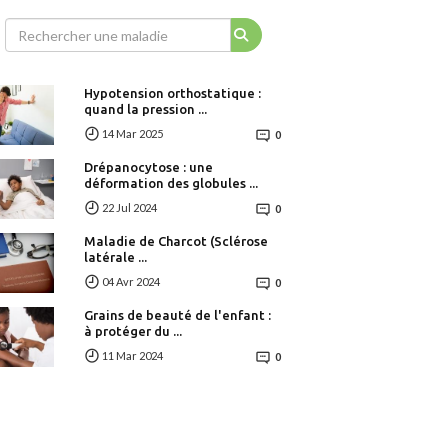
Hypotension orthostatique :
quand la pression ...
14 Mar 2025
0
Drépanocytose : une
déformation des globules ...
22 Jul 2024
0
Maladie de Charcot (Sclérose
latérale ...
04 Avr 2024
0
Grains de beauté de l'enfant :
à protéger du ...
11 Mar 2024
0