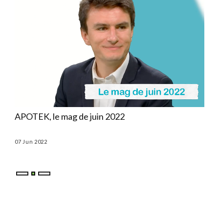
ns
APOTEK, le mag de juin 2022
APO
07 Jun 2022
03 M