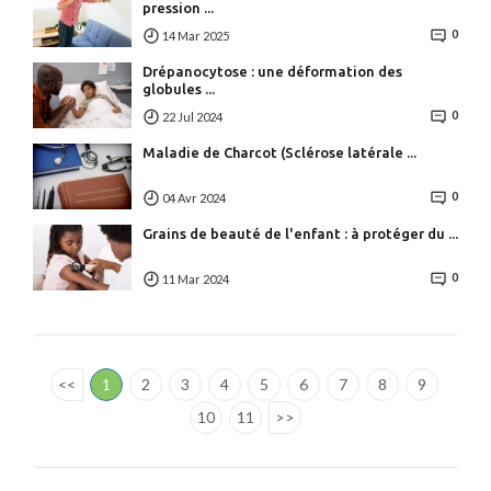
pression ...
0
14 Mar 2025
Drépanocytose : une déformation des
globules ...
0
22 Jul 2024
Maladie de Charcot (Sclérose latérale ...
0
04 Avr 2024
Grains de beauté de l'enfant : à protéger du ...
0
11 Mar 2024
<<
1
2
3
4
5
6
7
8
9
10
11
>>