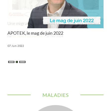
ns
APOTEK, le mag de juin 2022
APO
07 Jun 2022
03 M
MALADIES