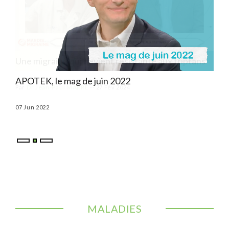
ns
APOTEK, le mag de juin 2022
APO
07 Jun 2022
03 M
MALADIES