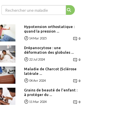
Hypotension orthostatique :
quand la pression ...
14 Mar 2025
0
Drépanocytose : une
déformation des globules ...
22 Jul 2024
0
Maladie de Charcot (Sclérose
latérale ...
04 Avr 2024
0
Grains de beauté de l'enfant :
à protéger du ...
11 Mar 2024
0