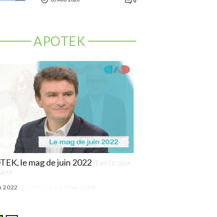
0
APOTEK
EK, le mag de juin 2022
APOTEK, le mag de m
n 2022
03 Mai 2022