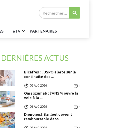
ES
e
TV
PARTENAIRES
DERNIÉRES ACTUS
Bicafres : l’USPO alerte sur la
continuité des ...
06 Aoû 2026
0
Omalizumab : l’ANSM ouvre la
voie à la ...
06 Aoû 2026
0
Dienogest Bailleul devient
remboursable dans ...
05 Aoû 2026