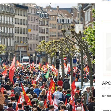
Une migraine qui devient résistante aux
APOT
triptans
Par
Dr Jean-Paul MARRE
--
27 Fév 2024
07 Ju