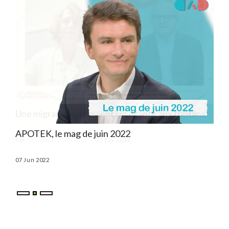
ns
APOTEK, le mag de juin 2022
APO
07 Jun 2022
03 M