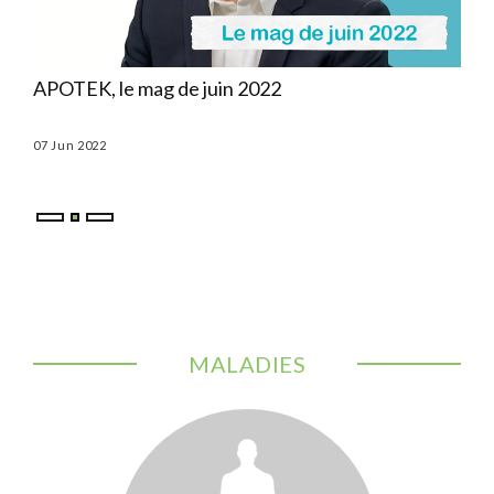
ns
APOTEK, le mag de juin 2022
APO
07 Jun 2022
03 M
MALADIES