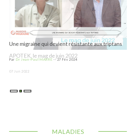
Une migraine qui devient résistante aux triptans
APOTEK, le mag de juin 2022
APO
Dr Jean-Paul MARRE
Par
--
27 Fév 2024
07 Jun 2022
03 M
MALADIES