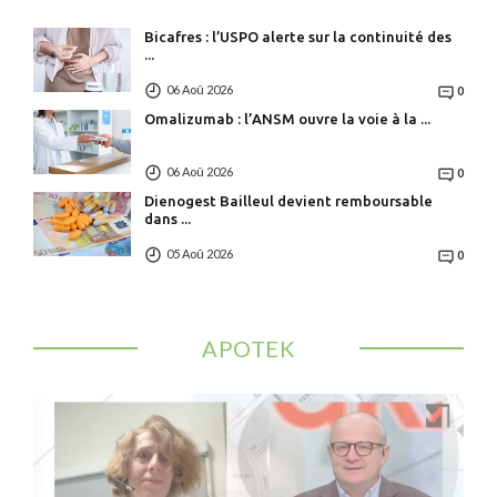
Bicafres : l’USPO alerte sur la continuité des
...
06 Aoû 2026
0
Omalizumab : l’ANSM ouvre la voie à la ...
06 Aoû 2026
0
Dienogest Bailleul devient remboursable
dans ...
05 Aoû 2026
0
APOTEK