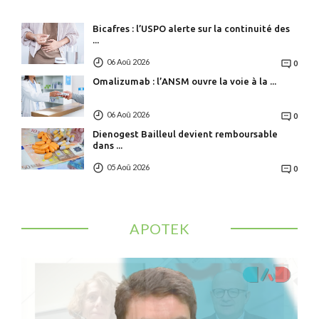
Bicafres : l’USPO alerte sur la continuité des
...
06 Aoû 2026
0
Omalizumab : l’ANSM ouvre la voie à la ...
06 Aoû 2026
0
Dienogest Bailleul devient remboursable
dans ...
05 Aoû 2026
0
APOTEK