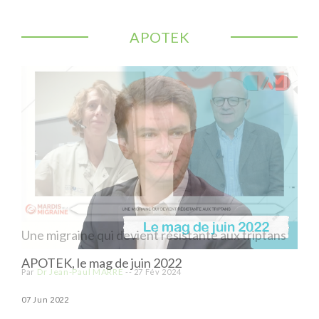
APOTEK
Une migraine qui devient résistante aux triptans
APOTEK, le mag de juin 2022
APO
Dr Jean-Paul MARRE
Par
--
27 Fév 2024
07 Jun 2022
03 M