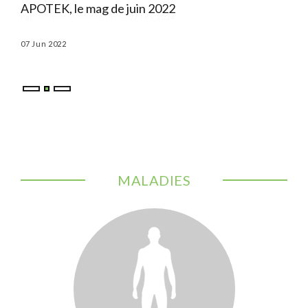
APOTEK, le mag de juin 2022
APO
07 Jun 2022
03 M
MALADIES