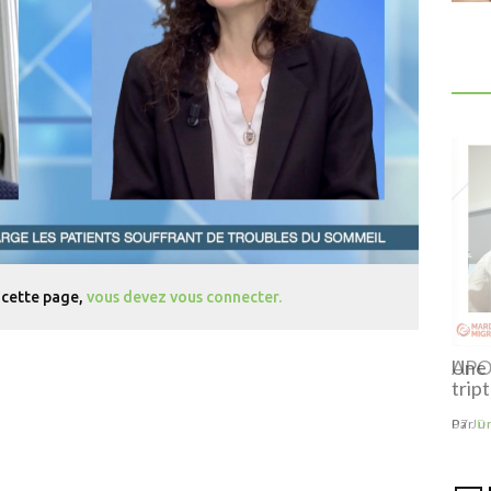
 cette page,
vous devez vous connecter.
Une migraine qui devient résistante aux
APOT
triptans
Par
Dr Jean-Paul MARRE
--
27 Fév 2024
07 Ju