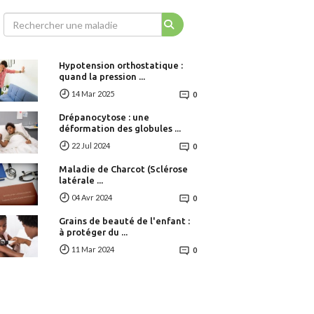
Hypotension orthostatique :
quand la pression ...
14 Mar 2025
0
Drépanocytose : une
déformation des globules ...
22 Jul 2024
0
Maladie de Charcot (Sclérose
latérale ...
04 Avr 2024
0
Grains de beauté de l'enfant :
à protéger du ...
11 Mar 2024
0