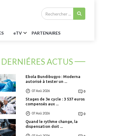
ES
e
TV
PARTENAIRES
DERNIÉRES ACTUS
Ebola Bundibugyo : Moderna
autorisé à tester un ...
07 Aoû 2026
0
Stages de 3e cycle : 3 537 euros
compensés aux ...
07 Aoû 2026
0
Quand le rythme change, la
dispensation doit ...
07 Aoû 2026